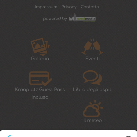
Impressum
Privacy
Contatto
powered by
Galleria
Eventi
Kronplatz Guest Pass
Libro degli ospiti
incluso
Il meteo