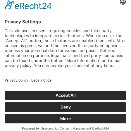
Contatto & mappa
Rasteinerhof
Bürgstaller Elmar
Kahlerweg, 6
39030 39030 San Sigismondo / Chienes
Alto Adige – Italia
Tel.:
0039 0474 56 95 02
E-Mail:
info@rasteinerhof.it
P.IVA.: 03297810214
CIN : IT021021B5YCBTJE4A